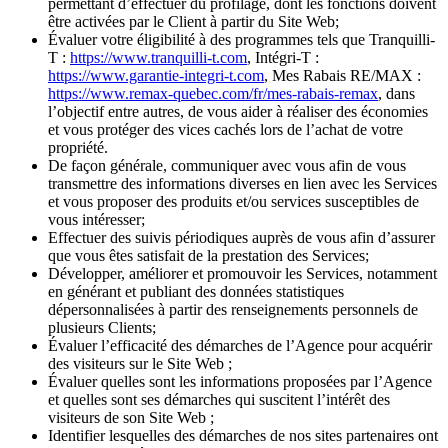
permettant d’effectuer du profilage, dont les fonctions doivent
être activées par le Client à partir du Site Web;
Évaluer votre éligibilité à des programmes tels que Tranquilli-
T :
https://www.tranquilli-t.com
, Intégri-T :
https://www.garantie-integri-t.com
, Mes Rabais RE/MAX :
https://www.remax-quebec.com/fr/mes-rabais-remax
, dans
l’objectif entre autres, de vous aider à réaliser des économies
et vous protéger des vices cachés lors de l’achat de votre
propriété.
De façon générale, communiquer avec vous afin de vous
transmettre des informations diverses en lien avec les Services
et vous proposer des produits et/ou services susceptibles de
vous intéresser;
Effectuer des suivis périodiques auprès de vous afin d’assurer
que vous êtes satisfait de la prestation des Services;
Développer, améliorer et promouvoir les Services, notamment
en générant et publiant des données statistiques
dépersonnalisées à partir des renseignements personnels de
plusieurs Clients;
Évaluer l’efficacité des démarches de l’Agence pour acquérir
des visiteurs sur le Site Web ;
Évaluer quelles sont les informations proposées par l’Agence
et quelles sont ses démarches qui suscitent l’intérêt des
visiteurs de son Site Web ;
Identifier lesquelles des démarches de nos sites partenaires ont